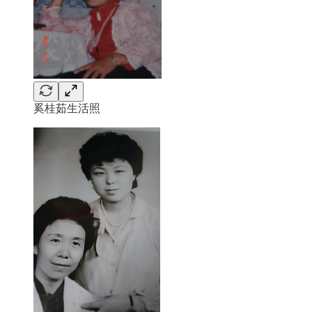
奚桂茹生活照