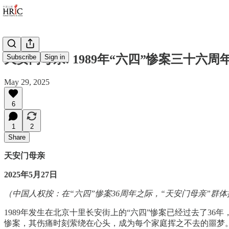
天安门母亲: 1989年“六四”惨案三十六周
Subscribe
Sign in
May 29, 2025
6
1
2
Share
天安门母亲
2025年5月27日
（中国人权按：在“六四”惨案36周年之际，“天安门母亲”群
1989年发生在北京十里长安街上的“六四”惨案已经过去了
惨案，其伤痛时刻萦绕在心头，成为每个家庭挥之不去的噩梦