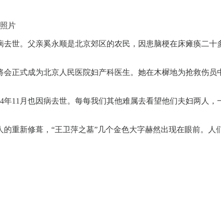
无照片
去世。父亲奚永顺是北京郊区的农民，因患脑梗在床瘫痪二十多年，
将会正式成为北京人民医院妇产科医生。她在木樨地为抢救伤员
024年11月也因病去世。每每我们其他难属去看望他们夫妇两
。
人的重新修葺，“王卫萍之墓”几个金色大字赫然出现在眼前。人