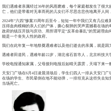
我们遇难者亲属经过36年的风雨磨难，每个家庭都发生了很
亡，他们是带着对无辜而死的儿女们不尽思念悲伤地离开人间
2024年“六四”惨案35周年后至今，短短一年中我们又有几
压得血肉模糊的亲人们的尸体，撕心裂肺的哭声震撼着在场的
政府的镇压开脱与庆功、用所谓平定“反革命暴乱”的荒诞理由
能是一个丧失人性的政府。
我们在此年复一年地祭奠遇难者以及他们逝去的亲属，就是因
遇难者田道民，遇难年龄22岁，湖北省石首市人，北京科技大
学校电报通知家属，父母接到电报后如晴天霹雳，天塌下来一
天安门广场在6月4日凌晨清场后，学生们四人一排从天安门
在场的学生、市民晕倒在地不能动弹，一排坦克从这些失去知
当场死亡。