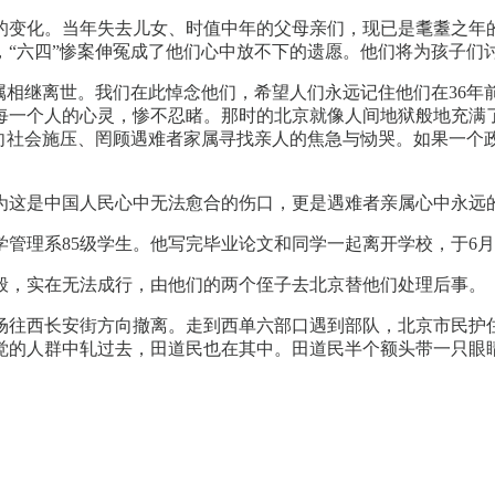
大的变化。当年失去儿女、时值中年的父母亲们，现已是耄耋之年
，“六四”惨案伸冤成了他们心中放不下的遗愿。他们将为孩子们
位难属相继离世。我们在此悼念他们，希望人们永远记住他们在3
每一个人的心灵，惨不忍睹。那时的北京就像人间地狱般地充满
向社会施压、罔顾遇难者家属寻找亲人的焦急与恸哭。如果一个政
为这是中国人民心中无法愈合的伤口，更是遇难者亲属心中永远
学管理系85级学生。他写完毕业论文和同学一起离开学校，于6
般，实在无法成行，由他们的两个侄子去北京替他们处理后事。
广场往西长安街方向撤离。走到西单六部口遇到部队，北京市民护
觉的人群中轧过去，田道民也在其中。田道民半个额头带一只眼