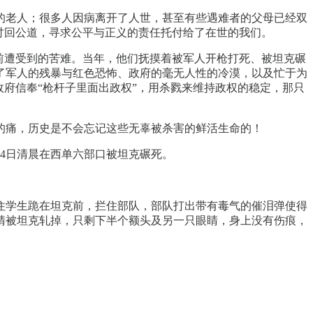
的老人；很多人因病离开了人世，甚至有些遇难者的父母已经双
讨回公道，寻求公平与正义的责任托付给了在世的我们。
6年前遭受到的苦难。当年，他们抚摸着被军人开枪打死、被坦克碾
了军人的残暴与红色恐怖、政府的毫无人性的冷漠，以及忙于为
府信奉“枪杆子里面出政权”，用杀戮来维持政权的稳定，那只
的痛，历史是不会忘记这些无辜被杀害的鲜活生命的！
月4日清晨在西单六部口被坦克碾死。
住学生跪在坦克前，拦住部队，部队打出带有毒气的催泪弹使得
睛被坦克轧掉，只剩下半个额头及另一只眼睛，身上没有伤痕，